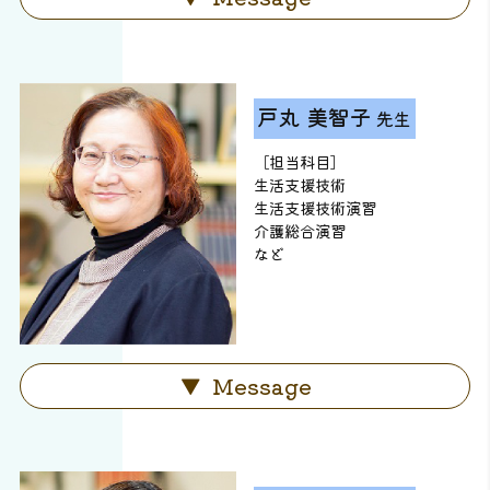
戸丸 美智子
先生
［担当科目］
生活支援技術
生活支援技術演習
介護総合演習
など
Message