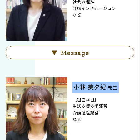
社会の理解
介護インクルージョン
など
Message
小林 美夕紀
先生
［担当科目］
生活支援技術演習
介護過程総論
など