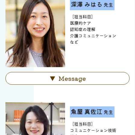
深澤 みはる
先生
［担当科目］
医療的ケア
認知症の理解
介護コミュニケーション
など
Message
魚屋 真佐江
先生
［担当科目］
コミュニケーション技術