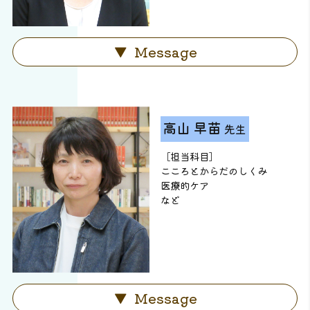
Message
高山 早苗
先生
［担当科目］
こころとからだのしくみ
医療的ケア
など
Message