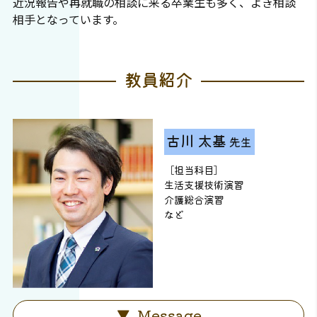
近況報告や再就職の相談に来る卒業生も多く、よき相談
相手となっています。
教員紹介
古川 太基
先生
［担当科目］
生活支援技術演習
介護総合演習
など
Message